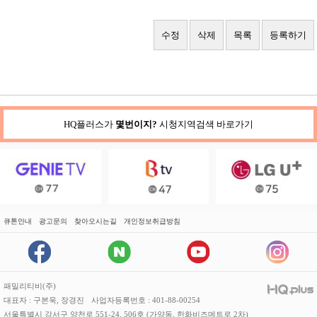
수정
삭제
목록
등록하기
HQ플러스가
몇번이지?
시청지역검색 바로가기
큐톤안내
광고문의
찾아오시는길
개인정보취급방침
패밀리티비(주)
대표자 : 구본욱, 장경진
사업자등록번호 : 401-88-00254
서울특별시 강서구 양천로 551-24, 506호 (가양동, 한화비즈메트로 2차)