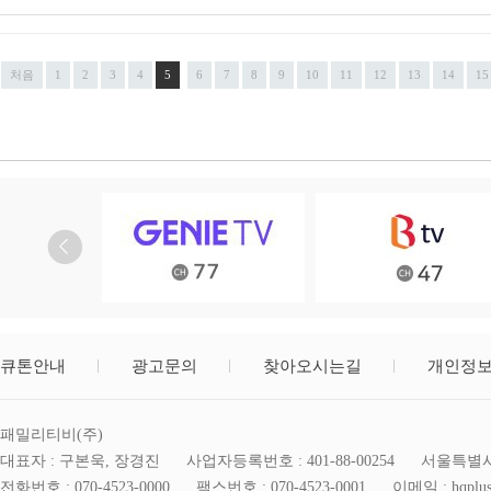
처음
1
2
3
4
5
6
7
8
9
10
11
12
13
14
15
큐톤안내
광고문의
찾아오시는길
개인정
패밀리티비(주)
대표자 : 구본욱, 장경진
사업자등록번호 : 401-88-00254
서울특별시 
전화번호 : 070-4523-0000
팩스번호 : 070-4523-0001
이메일 : hqplus@