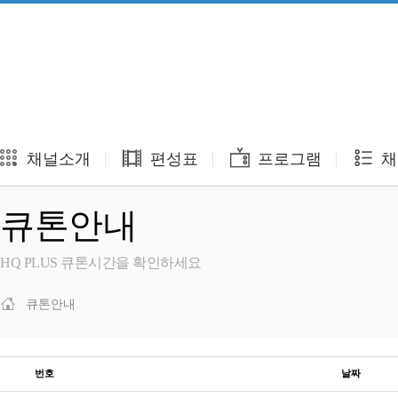
채널소개
편성표
프로그램
채
큐톤안내
HQ PLUS 큐톤시간을 확인하세요
큐톤안내
번호
날짜