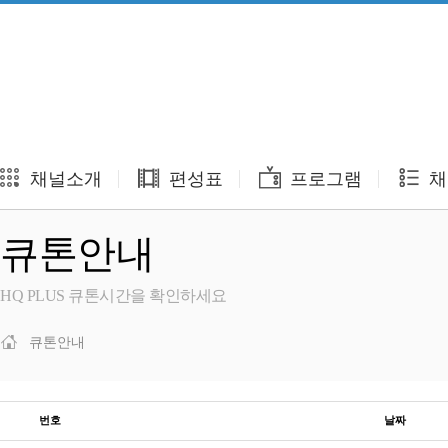
채널소개
편성표
프로그램
채
큐톤안내
HQ PLUS 큐톤시간을 확인하세요
큐톤안내
번호
날짜