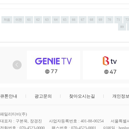
처음
이전
61
62
63
64
65
66
67
68
69
70
71
72
89
큐톤안내
광고문의
찾아오시는길
개인정
패밀리티비(주)
대표자 : 구본욱, 장경진
사업자등록번호 : 401-88-00254
서울특별시 
전화번호 : 070-4523-0000
팩스번호 : 070-4523-0001
이메일 : hqplus@