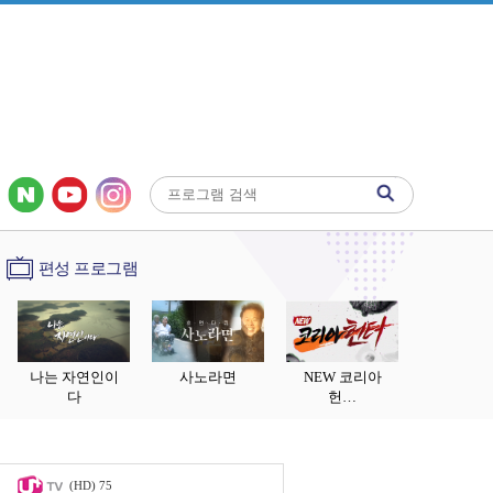
편성 프로그램
나는 자연인이
사노라면
NEW 코리아
다
헌…
(HD) 75